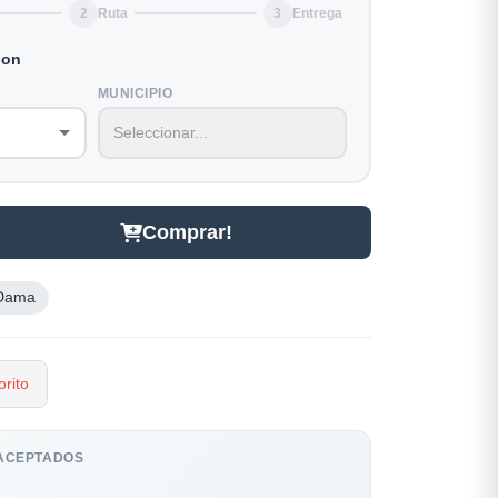
2
Ruta
3
Entrega
ion
MUNICIPIO
Comprar!
Dama
rito
ACEPTADOS