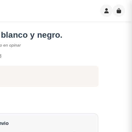
 blanco y negro.
o en opinar
3
nvio