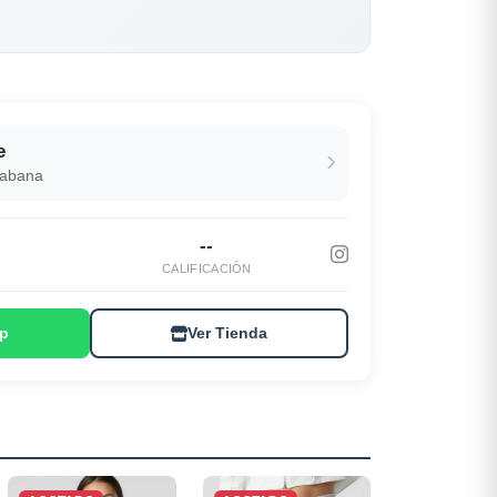
e
Habana
--
S
CALIFICACIÓN
p
Ver Tienda