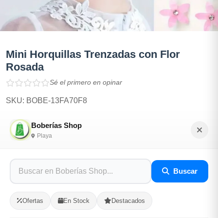
Mini Horquillas Trenzadas con Flor
Rosada
Sé el primero en opinar
SKU: BOBE-13FA70F8
Boberías Shop
$100.00
Playa
En Stock
Buscar
Listo para Entregar
Ofertas
En Stock
Destacados
Opciones de Envio