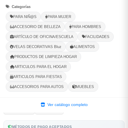
1
Ubicacion
2
Ruta
3
Entrega
Categorías
PARA NIÑ@S
PARA MUJER
Selecciona tu ubicacion
PROVINCIA
ACCESORIO DE BELLEZA
PARA HOMBRES
ARTÍCULO DE OFICINA/ESCUELA
FACILIDADES
VELAS DECORATIVAS Bluz
ALIMENTOS
MUNICIPIO
PRODUCTOS DE LIMPIEZA HOGAR
ARTICULOS PARA EL HOGAR
ARTICULOS PARA FIESTAS
-
+
Comprar!
ACCESORIOS PARA AUTOS
MUEBLES
Ver catálogo completo
Compartir
Favorito
MÉTODOS DE PAGO ACEPTADOS