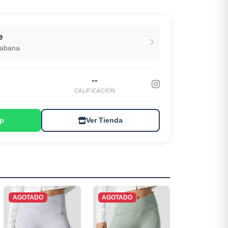
e
Habana
--
S
CALIFICACIÓN
p
Ver Tienda
AGOTADO
AGOTADO