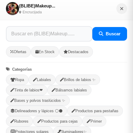
(BLIBE)Makeup...
Selecciona tu ubicacion
Encrucijada
PROVINCIA
Buscar
MUNICIPIO
Ofertas
En Stock
Destacados
Categorías
Ropa
Labiales
Brillos de labios ✨
Compartir
Favorito
Tinta de labios❤
Bálsamos labiales
Bases y polvos traslúcidos ✨
MÉTODOS DE PAGO ACEPTADOS
Delineadores y lápices ⚪⚫
Productos para pestañas
Efectivo
Rubores
Productos para cejas
Primer
Protectores solares
Iluminadores✨