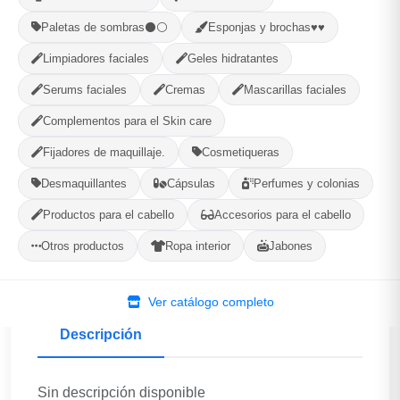
Paletas de sombras⚫⚪
Esponjas y brochas♥♥
Limpiadores faciales
Geles hidratantes
(BLIBE)Makeup...
Encrucijada, Villa Clara
Serums faciales
Cremas
Mascarillas faciales
Complementos para el Skin care
156
--
Fijadores de maquillaje.
Cosmetiqueras
PRODUCTOS
CALIFICACIÓN
Desmaquillantes
Cápsulas
Perfumes y colonias
WhatsApp
Ver Tienda
Productos para el cabello
Accesorios para el cabello
Otros productos
Ropa interior
Jabones
Ver catálogo completo
Descripción
Sin descripción disponible