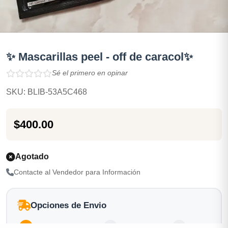
✨ Mascarillas peel - off de caracol✨
Sé el primero en opinar
SKU: BLIB-53A5C468
$400.00
Agotado
Contacte al Vendedor para Información
Opciones de Envio
1
Ubicacion
2
Ruta
3
Entrega