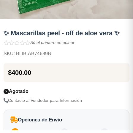
✨ Mascarillas peel - off de aloe vera ✨
Sé el primero en opinar
SKU: BLIB-AB74689B
$400.00
Agotado
Contacte al Vendedor para Información
Opciones de Envio
1
Ubicacion
2
Ruta
3
Entrega