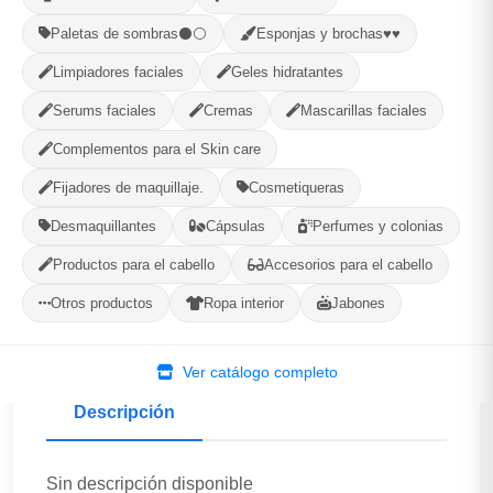
Paletas de sombras⚫⚪
Esponjas y brochas♥♥
Limpiadores faciales
Geles hidratantes
(BLIBE)Makeup...
Encrucijada, Villa Clara
Serums faciales
Cremas
Mascarillas faciales
Complementos para el Skin care
156
--
Fijadores de maquillaje.
Cosmetiqueras
PRODUCTOS
CALIFICACIÓN
Desmaquillantes
Cápsulas
Perfumes y colonias
WhatsApp
Ver Tienda
Productos para el cabello
Accesorios para el cabello
Otros productos
Ropa interior
Jabones
Ver catálogo completo
Descripción
Sin descripción disponible