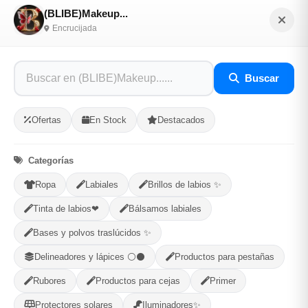
(BLIBE)Makeup...
Selecciona tu ubicacion
Encrucijada
PROVINCIA
Buscar
MUNICIPIO
Ofertas
En Stock
Destacados
Categorías
Ropa
Labiales
Brillos de labios ✨
Compartir
Favorito
Tinta de labios❤
Bálsamos labiales
Bases y polvos traslúcidos ✨
MÉTODOS DE PAGO ACEPTADOS
Delineadores y lápices ⚪⚫
Productos para pestañas
Efectivo
Rubores
Productos para cejas
Primer
Protectores solares
Iluminadores✨