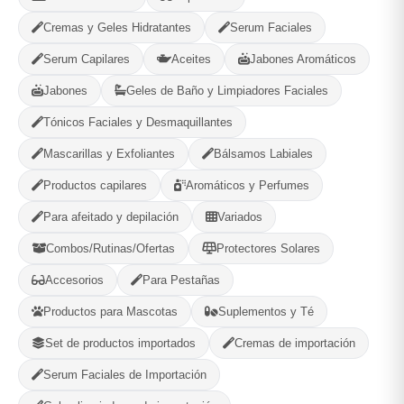
Cremas y Geles Hidratantes
Serum Faciales
Opciones de Envio
Serum Capilares
Aceites
Jabones Aromáticos
1
Ubicacion
2
Ruta
3
Entrega
Jabones
Geles de Baño y Limpiadores Faciales
Selecciona tu ubicacion
Tónicos Faciales y Desmaquillantes
PROVINCIA
Mascarillas y Exfoliantes
Bálsamos Labiales
Productos capilares
Aromáticos y Perfumes
MUNICIPIO
Para afeitado y depilación
Variados
Combos/Rutinas/Ofertas
Protectores Solares
Accesorios
Para Pestañas
Productos para Mascotas
Suplementos y Té
-
+
Comprar!
Set de productos importados
Cremas de importación
Categorías:
Bebidas
Serum Faciales de Importación