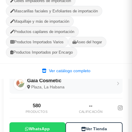
Geles limpiadores de importación
Mascarillas faciales y Exfoliantes de importación
Compartir
Favorito
Maquillaje y más de importación
MÉTODOS DE PAGO ACEPTADOS
Productos capilares de importación
Productos Importados Varios
Aseo del hogar
Efectivo
Productos Importados por Encargo
Ver catálogo completo
Gaia Cosmetic
Plaza, La Habana
580
--
PRODUCTOS
CALIFICACIÓN
WhatsApp
Ver Tienda