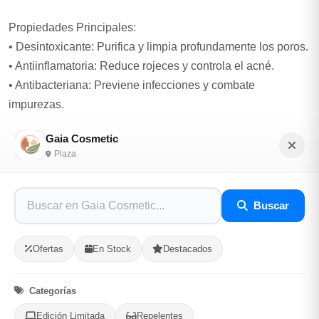
Propiedades Principales:
• Desintoxicante: Purifica y limpia profundamente los poros.
• Antiinflamatoria: Reduce rojeces y controla el acné.
• Antibacteriana: Previene infecciones y combate
impurezas. ️
• Reguladora de grasa: Mantiene la piel equilibrada.
Gaia Cosmetic
Plaza
Modo de Uso:
• Aplica una capa uniforme sobre la piel limpia, evitando el
área de los ojos y labios.
Buscar
• Deja actuar durante 10-15 minutos y retira con agua tibia.
• Frecuencia: 1 a 2 veces por semana para mejores
Ofertas
En Stock
Destacados
resultados.
Categorías
Peso: 50 gramos. ⚖️
Edición Limitada
Repelentes