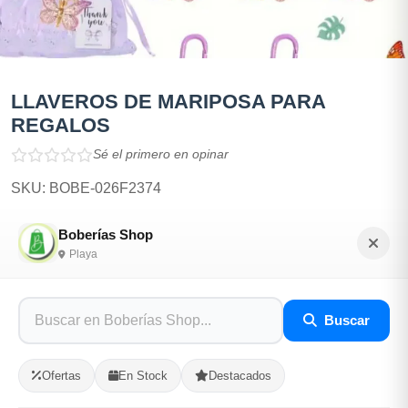
LLAVEROS DE MARIPOSA PARA
REGALOS
Sé el primero en opinar
SKU: BOBE-026F2374
Boberías Shop
$600.00
Playa
En Stock
Buscar
Listo para Entregar
LLAVEROS DE MARIPOSA PARA REGALOS, CON
Ofertas
En Stock
Destacados
BOLSITA Y TARJETA DE FELICITACION.