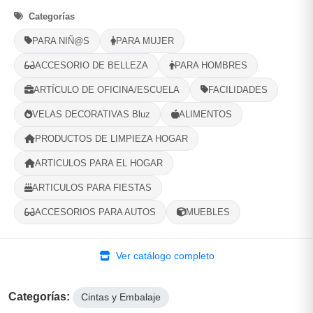
Categorías
Opciones de Envio
PARA NIÑ@S
PARA MUJER
1
ACCESORIO DE BELLEZA
Ubicacion
2
Ruta
PARA HOMBRES
3
Entrega
ARTÍCULO DE OFICINA/ESCUELA
FACILIDADES
Selecciona tu ubicacion
VELAS DECORATIVAS Bluz
ALIMENTOS
PROVINCIA
PRODUCTOS DE LIMPIEZA HOGAR
ARTICULOS PARA EL HOGAR
MUNICIPIO
ARTICULOS PARA FIESTAS
ACCESORIOS PARA AUTOS
MUEBLES
-
+
Comprar!
Ver catálogo completo
Categorías:
Cintas y Embalaje