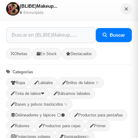
Contiene carbón de bambú y antioxidantes.
(BLIBE)Makeup...
Suaviza, nutre e hidrata la piel.
Encrucijada
Ayuda a mejorar la piel opaca y a controlar el brillo no
deseado.
Buscar
99% de origen natural y sin aceite.
Ofertas
En Stock
Destacados
Opciones de Envio
1
Ubicacion
2
Ruta
3
Entrega
Categorías
Ropa
Labiales
Brillos de labios ✨
Selecciona tu ubicacion
PROVINCIA
Tinta de labios❤
Bálsamos labiales
Bases y polvos traslúcidos ✨
Delineadores y lápices ⚪⚫
Productos para pestañas
MUNICIPIO
Rubores
Productos para cejas
Primer
Protectores solares
Iluminadores✨