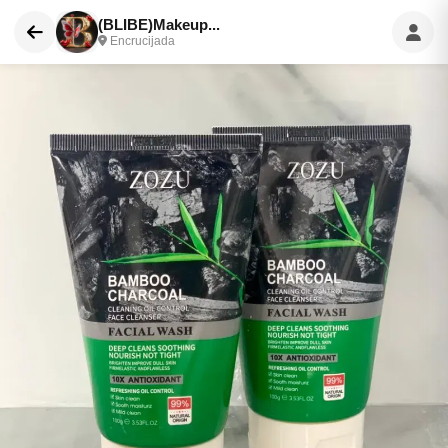
(BLIBE)Makeup...
Encrucijada