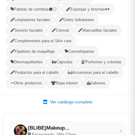
Paletas de sombras⚫⚪
Esponjas y brochas♥♥
-
+
Comprar!
Limpiadores faciales
Geles hidratantes
Serums faciales
Cremas
Mascarillas faciales
Categorías:
Jabones y Limpieza
Complementos para el Skin care
Fijadores de maquillaje.
Cosmetiqueras
Compartir
Favorito
Desmaquillantes
Cápsulas
Perfumes y colonias
Productos para el cabello
Accesorios para el cabello
MÉTODOS DE PAGO ACEPTADOS
Otros productos
Ropa interior
Jabones
Efectivo
Ver catálogo completo
(BLIBE)Makeup...
Encrucijada, Villa Clara