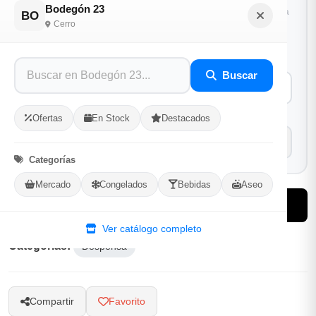
Bodegón 23
1
Ubicacion
2
Ruta
3
Entrega
BO
Cerro
Selecciona tu ubicacion
PROVINCIA
Buscar
MUNICIPIO
Ofertas
En Stock
Destacados
Categorías
Mercado
Congelados
Bebidas
Aseo
-
+
Comprar!
Ver catálogo completo
Categorías:
Despensa
Compartir
Favorito