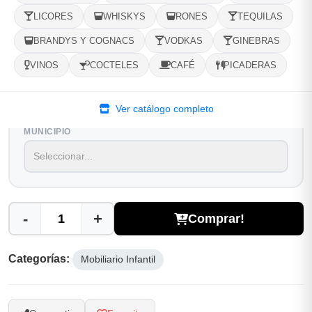
LICORES
WHISKYS
RONES
TEQUILAS
1
Ubicacion
2
Ruta
3
Entrega
BRANDYS Y COGNACS
VODKAS
GINEBRAS
Selecciona tu ubicacion
VINOS
COCTELES
CAFÉ
PICADERAS
PROVINCIA
Ver catálogo completo
MUNICIPIO
-
+
Comprar!
Categorías:
Mobiliario Infantil