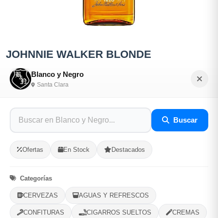
JOHNNIE WALKER BLONDE
Sé el primero en opinar
Blanco y Negro
Santa Clara
SKU: BLAN-EB16277D
$18,000.00
Buscar
En Stock
Ofertas
En Stock
Destacados
Listo para Entregar
Categorías
700ml
CERVEZAS
AGUAS Y REFRESCOS
CONFITURAS
CIGARROS SUELTOS
CREMAS
Opciones de Envio