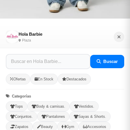
Jean oversize
Hola Barbie
Plaza
Sé el primero en opinar
SKU: HOLA-81FB42CC
Buscar
$30.00
Ofertas
En Stock
Destacados
En Stock
Categorías
Listo para Entregar
Tops
Body & camisas.
Vestidos.
Opciones de Envio
Conjuntos.
Pantalones
Sayas & Shorts.
Zapatos
Beauty
Gym
Accesorios
1
Ubicacion
2
Ruta
3
Entrega