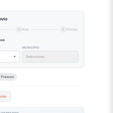
nvio
2
Ruta
3
Entrega
ion
MUNICIPIO
 Frescos
rito