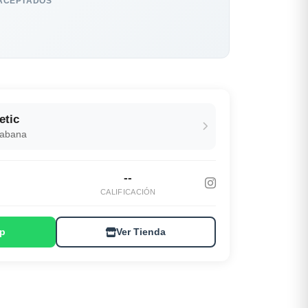
ACEPTADOS
etic
Habana
--
S
CALIFICACIÓN
p
Ver Tienda