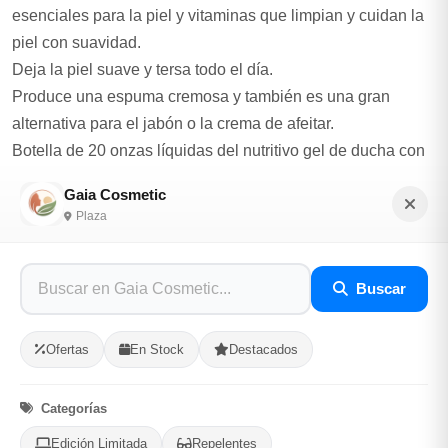
esenciales para la piel y vitaminas que limpian y cuidan la
piel con suavidad.
Deja la piel suave y tersa todo el día.
Produce una espuma cremosa y también es una gran
alternativa para el jabón o la crema de afeitar.
Botella de 20 onzas líquidas del nutritivo gel de ducha con
manteca de karité de NIVEA.
Gaia Cosmetic
591ml
Plaza
Opciones de Envio
Buscar
1
Ubicacion
2
Ruta
3
Entrega
Ofertas
En Stock
Destacados
Selecciona tu ubicacion
PROVINCIA
Categorías
Edición Limitada
Repelentes