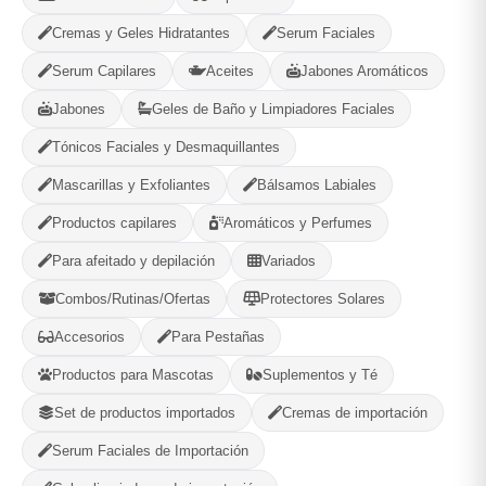
MUNICIPIO
Cremas y Geles Hidratantes
Serum Faciales
Serum Capilares
Aceites
Jabones Aromáticos
Jabones
Geles de Baño y Limpiadores Faciales
Categorías:
Vitaminas y Suplementos
Tónicos Faciales y Desmaquillantes
Mascarillas y Exfoliantes
Bálsamos Labiales
Productos capilares
Aromáticos y Perfumes
Compartir
Favorito
Para afeitado y depilación
Variados
MÉTODOS DE PAGO ACEPTADOS
Combos/Rutinas/Ofertas
Protectores Solares
Accesorios
Para Pestañas
Efectivo
Productos para Mascotas
Suplementos y Té
Set de productos importados
Cremas de importación
Serum Faciales de Importación
Gaia Cosmetic