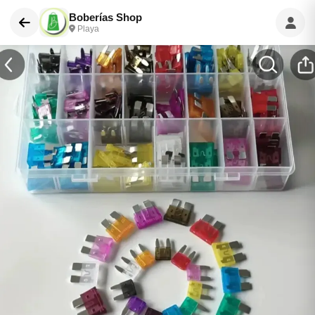
Boberías Shop
Playa