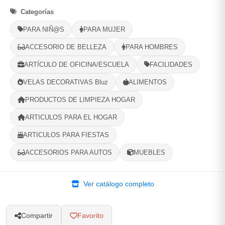
1
Ubicacion
2
Ruta
3
Entrega
Categorías
PARA NIÑ@S
PARA MUJER
Selecciona tu ubicacion
PROVINCIA
ACCESORIO DE BELLEZA
PARA HOMBRES
ARTÍCULO DE OFICINA/ESCUELA
FACILIDADES
VELAS DECORATIVAS Bluz
ALIMENTOS
MUNICIPIO
PRODUCTOS DE LIMPIEZA HOGAR
ARTICULOS PARA EL HOGAR
ARTICULOS PARA FIESTAS
-
+
Comprar!
ACCESORIOS PARA AUTOS
MUEBLES
Categorías:
Protección Eléctrica
Ver catálogo completo
Compartir
Favorito