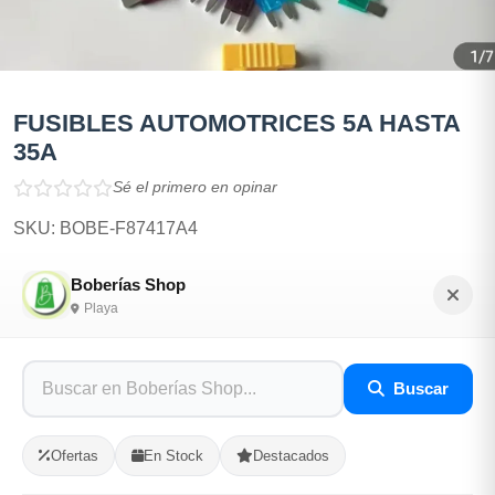
FUSIBLES AUTOMOTRICES 5A HASTA
35A
Sé el primero en opinar
SKU: BOBE-F87417A4
Boberías Shop
$35.00
Playa
En Stock
Buscar
Listo para Entregar
Ofertas
En Stock
Destacados
Opciones de Envio