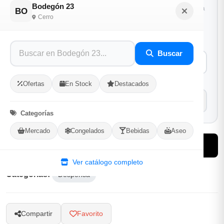
Bodegón 23
1
Ubicacion
2
Ruta
3
Entrega
BO
Cerro
Selecciona tu ubicacion
PROVINCIA
Buscar
MUNICIPIO
Ofertas
En Stock
Destacados
Categorías
Mercado
Congelados
Bebidas
Aseo
-
+
Comprar!
Ver catálogo completo
Categorías:
Despensa
Compartir
Favorito