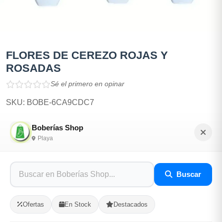
FLORES DE CEREZO ROJAS Y
ROSADAS
Sé el primero en opinar
SKU: BOBE-6CA9CDC7
Boberías Shop
$1,000.00
Playa
En Stock
Buscar
Listo para Entregar
HERMOSAS FLORES DE CEREZO ARTIF ROJAS Y
Ofertas
En Stock
Destacados
ROSADAS