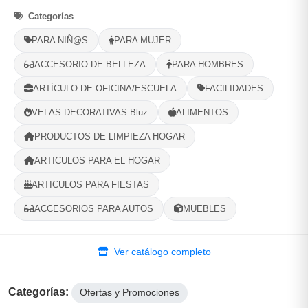
Categorías
Opciones de Envio
PARA NIÑ@S
PARA MUJER
1
ACCESORIO DE BELLEZA
Ubicacion
2
Ruta
PARA HOMBRES
3
Entrega
ARTÍCULO DE OFICINA/ESCUELA
FACILIDADES
Selecciona tu ubicacion
VELAS DECORATIVAS Bluz
ALIMENTOS
PROVINCIA
PRODUCTOS DE LIMPIEZA HOGAR
ARTICULOS PARA EL HOGAR
MUNICIPIO
ARTICULOS PARA FIESTAS
ACCESORIOS PARA AUTOS
MUEBLES
-
+
Comprar!
Ver catálogo completo
Categorías:
Ofertas y Promociones