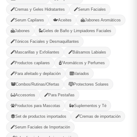
Compartir
Favorito
Cremas y Geles Hidratantes
Serum Faciales
Serum Capilares
Aceites
Jabones Aromáticos
MÉTODOS DE PAGO ACEPTADOS
Jabones
Geles de Baño y Limpiadores Faciales
Efectivo
Tónicos Faciales y Desmaquillantes
Mascarillas y Exfoliantes
Bálsamos Labiales
Productos capilares
Aromáticos y Perfumes
Gaia Cosmetic
Para afeitado y depilación
Variados
Plaza, La Habana
Combos/Rutinas/Ofertas
Protectores Solares
Accesorios
Para Pestañas
580
--
PRODUCTOS
CALIFICACIÓN
Productos para Mascotas
Suplementos y Té
Set de productos importados
Cremas de importación
WhatsApp
Ver Tienda
Serum Faciales de Importación