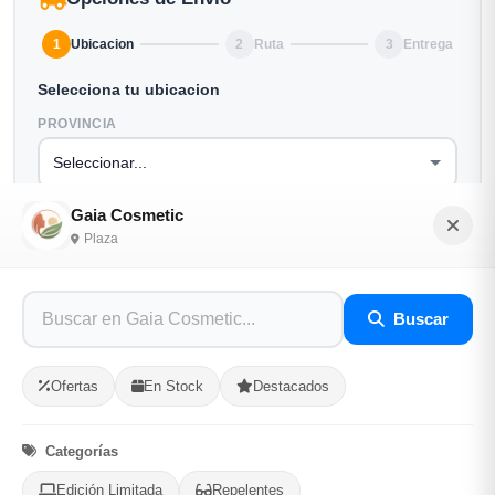
1
Ubicacion
2
Ruta
3
Entrega
Selecciona tu ubicacion
PROVINCIA
MUNICIPIO
Gaia Cosmetic
Plaza
Buscar
-
+
Comprar!
Ofertas
En Stock
Destacados
Categorías:
Maquillaje
Categorías
Edición Limitada
Repelentes