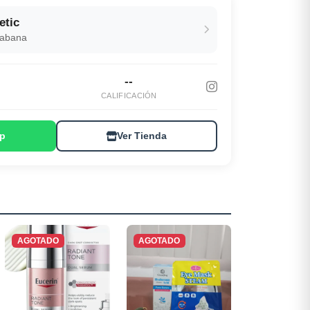
etic
Habana
--
S
CALIFICACIÓN
p
Ver Tienda
AGOTADO
AGOTADO