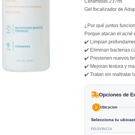
Ceramidas 237ml
Gel focalizador de Ada
¿Por qué juntos funcio
Porque atacan el acné d
✔️ Limpian profundamen
✔️ Eliminan bacterias 
✔️ Previenen nuevos br
✔️ Mejoran textura y ma
✔️ Tratan sin maltratar l
Opciones de E
1
Ubicacion
Selecciona tu ubicac
PROVINCIA