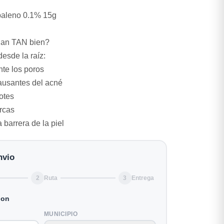
paleno 0.1% 15g
nan TAN bien?
esde la raíz:
te los poros
causantes del acné
otes
rcas
a barrera de la piel
nvio
2
Ruta
3
Entrega
ion
MUNICIPIO