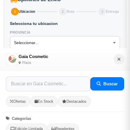
1
Ubicacion
2
Ruta
3
Entrega
Selecciona tu ubicacion
PROVINCIA
MUNICIPIO
Gaia Cosmetic
Plaza
Buscar
-
+
Comprar!
Ofertas
En Stock
Destacados
Categorías:
Productos Frescos
Categorías
Edición Limitada
Repelentes