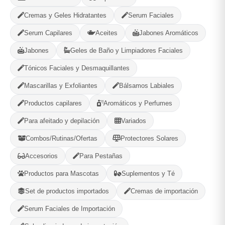
Compartir
Favorito
Cremas y Geles Hidratantes
Serum Faciales
Serum Capilares
Aceites
Jabones Aromáticos
MÉTODOS DE PAGO ACEPTADOS
Jabones
Geles de Baño y Limpiadores Faciales
Efectivo
Tónicos Faciales y Desmaquillantes
Mascarillas y Exfoliantes
Bálsamos Labiales
Productos capilares
Aromáticos y Perfumes
Gaia Cosmetic
Para afeitado y depilación
Variados
Plaza, La Habana
Combos/Rutinas/Ofertas
Protectores Solares
Accesorios
Para Pestañas
580
--
PRODUCTOS
CALIFICACIÓN
Productos para Mascotas
Suplementos y Té
Set de productos importados
Cremas de importación
WhatsApp
Ver Tienda
Serum Faciales de Importación