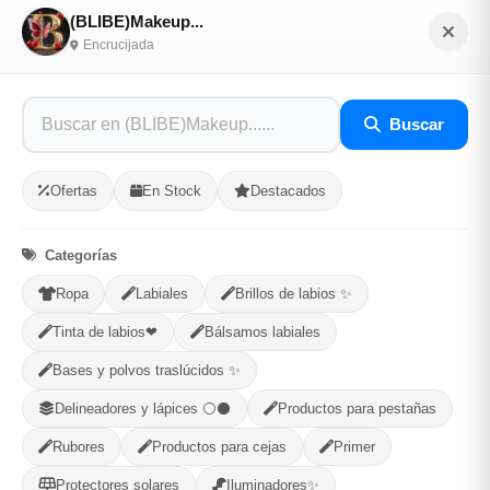
(BLIBE)Makeup...
Encrucijada
Opciones de Envio
1
Ubicacion
2
Ruta
3
Entrega
Buscar
Selecciona tu ubicacion
PROVINCIA
Ofertas
En Stock
Destacados
Categorías
MUNICIPIO
Ropa
Labiales
Brillos de labios ✨
Tinta de labios❤
Bálsamos labiales
Bases y polvos traslúcidos ✨
Categorías:
Maquillaje
Delineadores y lápices ⚪⚫
Productos para pestañas
Rubores
Productos para cejas
Primer
Compartir
Favorito
Protectores solares
Iluminadores✨