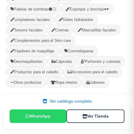
Paletas de sombras⚫⚪
Esponjas y brochas♥♥
MÉTODOS DE PAGO ACEPTADOS
Limpiadores faciales
Geles hidratantes
Efectivo
Serums faciales
Cremas
Mascarillas faciales
Complementos para el Skin care
Fijadores de maquillaje.
Cosmetiqueras
Desmaquillantes
Cápsulas
Perfumes y colonias
(BLIBE)Makeup...
Productos para el cabello
Accesorios para el cabello
Encrucijada, Villa Clara
Otros productos
Ropa interior
Jabones
156
--
PRODUCTOS
CALIFICACIÓN
Ver catálogo completo
WhatsApp
Ver Tienda