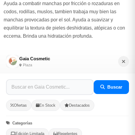
Ayuda a combatir manchas por fricción o rozaduras en
codos, rodillas, muslos, tambien trabaja muy bien las
manchas provocadas por el sol. Ayuda a suavizar y
equilibrar la textura de pieles deshidratas, atópicas o con
eccema. Brinda una hidratación profunda.
Solo preventa
Gaia Cosmetic
Plaza
Opciones de Envio
1
Ubicacion
2
Ruta
3
Entrega
Buscar
Selecciona tu ubicacion
Ofertas
En Stock
Destacados
PROVINCIA
Categorías
MUNICIPIO
Edición Limitada
Repelentes