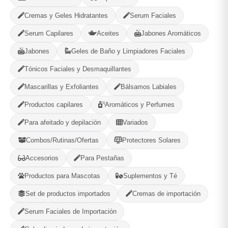
Cremas y Geles Hidratantes
Serum Faciales
Serum Capilares
Aceites
Jabones Aromáticos
Jabones
Geles de Baño y Limpiadores Faciales
-
+
Comprar!
Tónicos Faciales y Desmaquillantes
Categorías:
Cuidado Personal
Mascarillas y Exfoliantes
Bálsamos Labiales
Productos capilares
Aromáticos y Perfumes
Para afeitado y depilación
Variados
Compartir
Favorito
Combos/Rutinas/Ofertas
Protectores Solares
Accesorios
Para Pestañas
MÉTODOS DE PAGO ACEPTADOS
Productos para Mascotas
Suplementos y Té
Efectivo
Set de productos importados
Cremas de importación
Serum Faciales de Importación