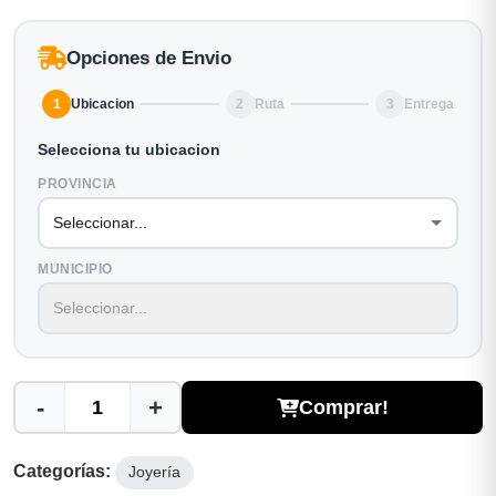
Opciones de Envio
1
Ubicacion
2
Ruta
3
Entrega
Selecciona tu ubicacion
PROVINCIA
MUNICIPIO
-
+
Comprar!
Categorías:
Joyería