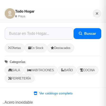
Todo Hogar
Playa
Cortinero expandible
Buscar
Sé el primero en opinar
SKU: TODO-H-34126
Ofertas
En Stock
Destacados
$15.00
Categorías
SALA
HABITACIONES
BAÑO
COCINA
En Stock, 1 Disponibles
FERRETERÍA
Listo para Entregar
Cortinero expandible
Ver catálogo completo
. ajustable desde 1.20 cm a 2.18 cm cm
. Acero inoxidable