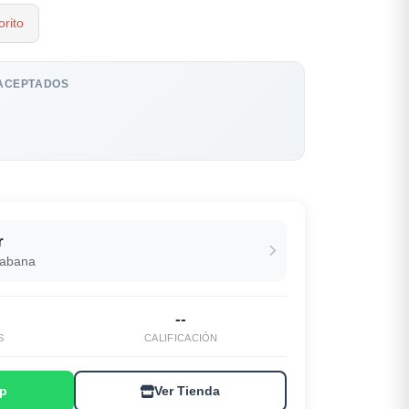
rito
ACEPTADOS
r
Habana
--
S
CALIFICACIÓN
p
Ver Tienda