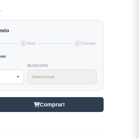
.
nvio
2
Ruta
3
Entrega
ion
MUNICIPIO
Comprar!