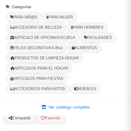
Categorías
Selecciona tu ubicacion
PARA NIÑ@S
PARA MUJER
PROVINCIA
ACCESORIO DE BELLEZA
PARA HOMBRES
ARTÍCULO DE OFICINA/ESCUELA
FACILIDADES
MUNICIPIO
VELAS DECORATIVAS Bluz
ALIMENTOS
PRODUCTOS DE LIMPIEZA HOGAR
ARTICULOS PARA EL HOGAR
-
+
Comprar!
ARTICULOS PARA FIESTAS
ACCESORIOS PARA AUTOS
MUEBLES
Categorías:
Organización del Hogar
Ver catálogo completo
Compartir
Favorito