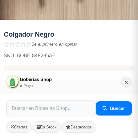
Colgador Negro
Sé el primero en opinar
SKU: BOBE-84F285AE
$700.00
Boberías Shop
Playa
En Stock
Listo para Entregar
Buscar
Opciones de Envio
Ofertas
En Stock
Destacados
1
Ubicacion
2
Ruta
3
Entrega