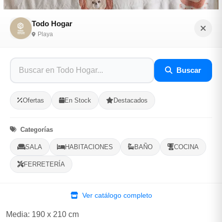
Todo Hogar
Playa
Colchas antialérgicas
Buscar
Sé el primero en opinar
SKU: TODO-H-54593
Ofertas
En Stock
Destacados
$14.00
$15.00
-7% Desc.
Categorías
SALA
HABITACIONES
BAÑO
COCINA
En Stock, 1 Disponibles
FERRETERÍA
Listo para Entregar
Colchas antialérgicas, 100% poliéster, con tela peluche,
Ver catálogo completo
suave al tacto y alta cobertura
Media: 190 x 210 cm