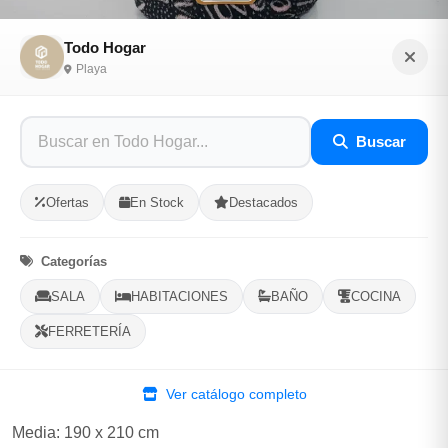
Todo Hogar
Playa
Colchas antialérgicas
Buscar
Sé el primero en opinar
SKU: TODO-H-73242
Ofertas
En Stock
Destacados
$16.00
Categorías
SALA
HABITACIONES
BAÑO
COCINA
En Stock, 1 Disponibles
FERRETERÍA
Listo para Entregar
Colchas antialérgicas, 100% poliéster, con tela peluche,
Ver catálogo completo
suave al tacto y alta cobertura
Media: 190 x 210 cm