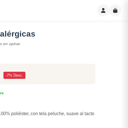
alérgicas
o en opinar
-7% Desc.
es
100% poliéster, con tela peluche, suave al tacto