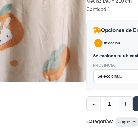
Media: 190 x 210 cm
Cantidad:1
Opciones de E
1
Ubicacion
Selecciona tu ubicac
PROVINCIA
-
+
Categorías:
Juguetes