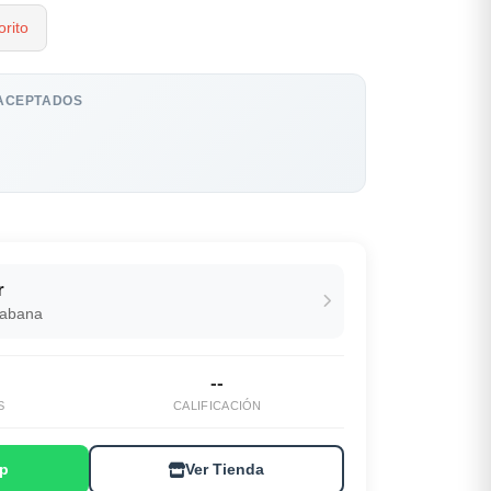
rito
ACEPTADOS
r
Habana
--
S
CALIFICACIÓN
p
Ver Tienda