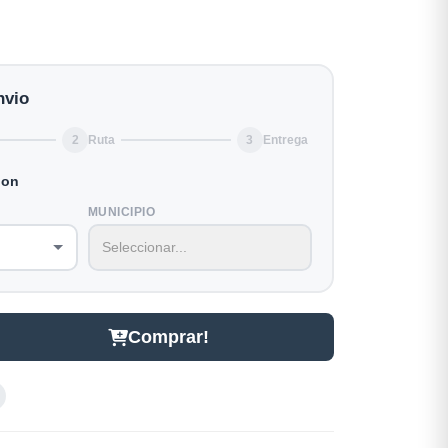
nvio
2
Ruta
3
Entrega
ion
MUNICIPIO
Comprar!