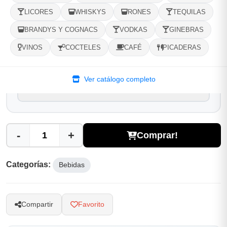
LICORES
WHISKYS
RONES
TEQUILAS
Selecciona tu ubicacion
BRANDYS Y COGNACS
VODKAS
GINEBRAS
PROVINCIA
VINOS
COCTELES
CAFÉ
PICADERAS
MUNICIPIO
Ver catálogo completo
-
+
Comprar!
Categorías:
Bebidas
Compartir
Favorito