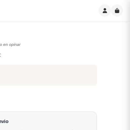
o en opinar
C
nvio