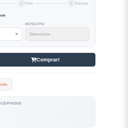
2
Ruta
3
Entrega
ion
MUNICIPIO
Comprar!
rito
ACEPTADOS