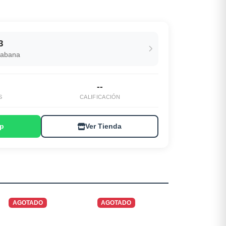
3
Habana
--
S
CALIFICACIÓN
p
Ver Tienda
AGOTADO
AGOTADO