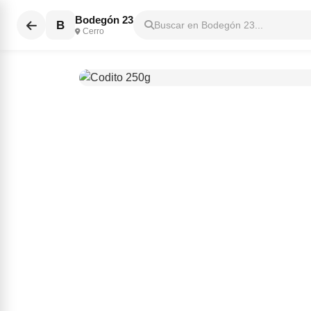
Bodegón 23
B
Buscar en Bodegón 23...
Cerro