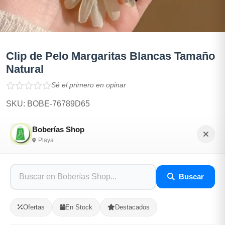
Clip de Pelo Margaritas Blancas Tamaño
Natural
Sé el primero en opinar
SKU: BOBE-76789D65
Boberías Shop
$200.00
Playa
En Stock
Buscar
Listo para Entregar
Clip de Pelo Margaritas Blancas Tamaño Natural. Se
Ofertas
En Stock
Destacados
venden por separadas, el par, todas. Como las quieras.