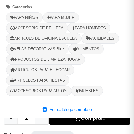
Bella para las Novias. Para las Niñas. Para Adolescentes.
Categorías
PARA NIÑ@S
PARA MUJER
Opciones de Envio
ACCESORIO DE BELLEZA
PARA HOMBRES
1
Ubicacion
2
Ruta
3
Entrega
ARTÍCULO DE OFICINA/ESCUELA
FACILIDADES
Selecciona tu ubicacion
VELAS DECORATIVAS Bluz
ALIMENTOS
PROVINCIA
PRODUCTOS DE LIMPIEZA HOGAR
ARTICULOS PARA EL HOGAR
ARTICULOS PARA FIESTAS
MUNICIPIO
ACCESORIOS PARA AUTOS
MUEBLES
Ver catálogo completo
-
+
Comprar!