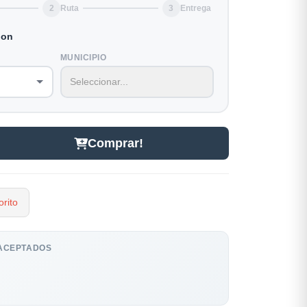
2
Ruta
3
Entrega
ion
MUNICIPIO
Comprar!
rito
ACEPTADOS