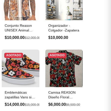
Conjunto Reason
Organizador -
UNISEX Animal
Colgador -Zapatera
Print Talla S
$10,000.00
$10,000.00
$12,000.00
AGOTADO
AGOTADO
Emblemáticas
Camisa REASON
zapatillas Vans sin
Diseño Floral
cordones Slip-...
TALLA S
$14,000.00
$6,000.00
$15,000.00
$6,500.00