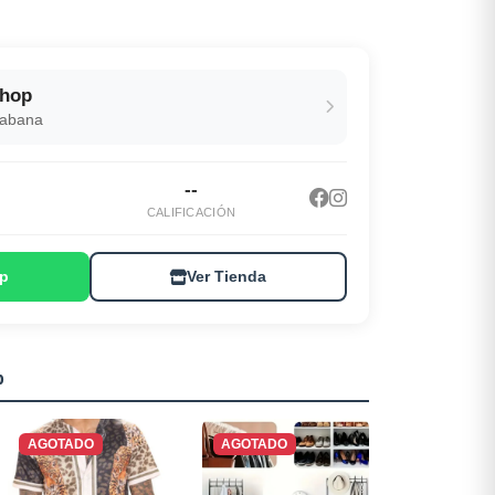
Shop
Habana
--
CALIFICACIÓN
p
Ver Tienda
p
AGOTADO
AGOTADO