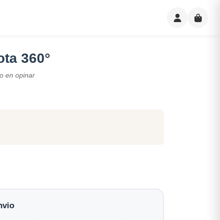
ota 360°
o en opinar
3
nvio