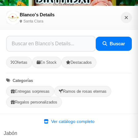
Blanco's Details
Santa Clara
Cajita de regalo
Buscar
Sé el primero en opinar
SKU: BLAN-9D43B8C1
Ofertas
En Stock
Destacados
$3,500.00
Categorías
Entregas sorpresas
Ramos de rosas eternas
En Stock
Regalos personalizados
Listo para Entregar
Perfume
Ver catálogo completo
Rosas eternas
Jabón