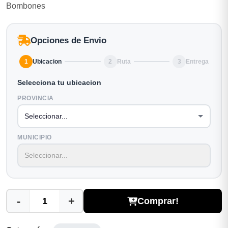
Bombones
Opciones de Envio
1
Ubicacion
2
Ruta
3
Entrega
Selecciona tu ubicacion
PROVINCIA
MUNICIPIO
-
+
Comprar!