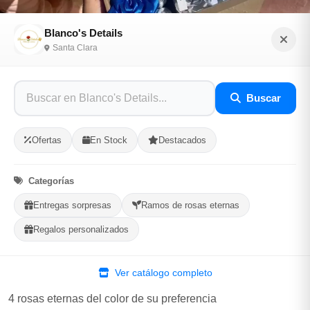
Blanco's Details
Santa Clara
Caja sorpresa con Stich y rosas eternas
4
Buscar
Sé el primero en opinar
Ofertas
En Stock
Destacados
SKU: BLAN-5F6878E2
Categorías
$9,300.00
Entregas sorpresas
Ramos de rosas eternas
En Stock
Regalos personalizados
Listo para Entregar
Ver catálogo completo
Incluye
4 rosas eternas del color de su preferencia