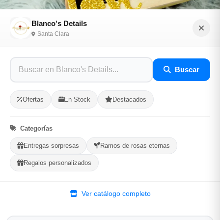
Blanco's Details
Santa Clara
Caja de regalo de madera para mujer
Buscar
Sé el primero en opinar
SKU: BLAN-13C2A0E0
Ofertas
En Stock
Destacados
$4,000.00
Categorías
Entregas sorpresas
Ramos de rosas eternas
En Stock
Regalos personalizados
Listo para Entregar
3 rosas eternas
Ver catálogo completo
Colonia árabe