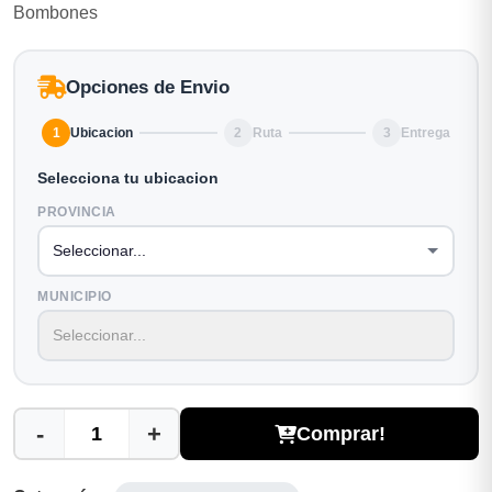
Bombones
Opciones de Envio
1
Ubicacion
2
Ruta
3
Entrega
Selecciona tu ubicacion
PROVINCIA
MUNICIPIO
-
+
Comprar!