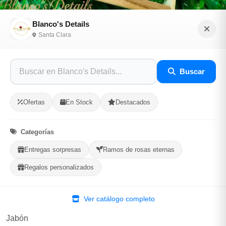
Blanco's Details
Santa Clara
Caja de regalo con perfume
Buscar
Sé el primero en opinar
SKU: BLAN-31393559
Ofertas
En Stock
Destacados
$3,500.00
Categorías
Entregas sorpresas
Ramos de rosas eternas
En Stock
Regalos personalizados
Listo para Entregar
Perfume
Ver catálogo completo
Rosas eternas
Jabón