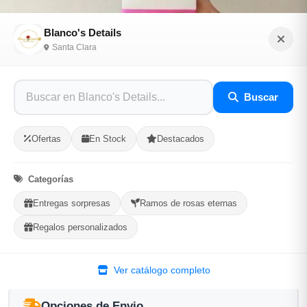
Blanco's Details
Santa Clara
Caja de regalo con globos y confituras
Buscar
Sé el primero en opinar
SKU: BLAN-818CEDA3
Ofertas
En Stock
Destacados
$3,000.00
Categorías
Entregas sorpresas
Ramos de rosas eternas
En Stock
Regalos personalizados
Listo para Entregar
El color de la decoración la elige el cliente
Ver catálogo completo
Opciones de Envio