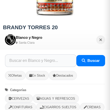
BRANDY TORRES 20
Sé el primero en opinar
Blanco y Negro
Santa Clara
SKU: BLAN-7031AC95
$15,000.00
Buscar
En Stock
Ofertas
En Stock
Destacados
Listo para Entregar
Categorías
700ml
CERVEZAS
AGUAS Y REFRESCOS
CONFITURAS
CIGARROS SUELTOS
CREMAS
Opciones de Envio