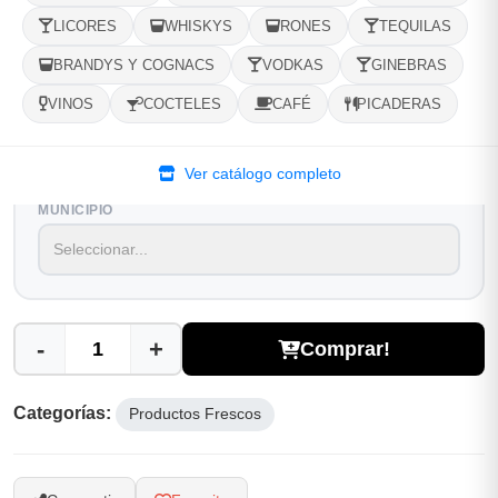
LICORES
WHISKYS
RONES
TEQUILAS
1
Ubicacion
2
Ruta
3
Entrega
BRANDYS Y COGNACS
VODKAS
GINEBRAS
Selecciona tu ubicacion
VINOS
COCTELES
CAFÉ
PICADERAS
PROVINCIA
Ver catálogo completo
MUNICIPIO
-
+
Comprar!
Categorías:
Productos Frescos