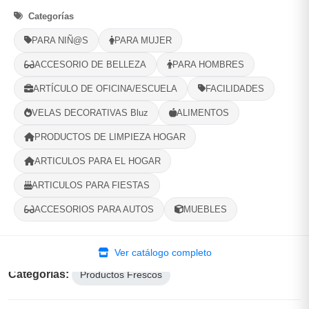
Opciones de Envio
Categorías
PARA NIÑ@S
PARA MUJER
1
Ubicacion
2
Ruta
3
Entrega
ACCESORIO DE BELLEZA
PARA HOMBRES
Selecciona tu ubicacion
ARTÍCULO DE OFICINA/ESCUELA
FACILIDADES
PROVINCIA
VELAS DECORATIVAS Bluz
ALIMENTOS
PRODUCTOS DE LIMPIEZA HOGAR
MUNICIPIO
ARTICULOS PARA EL HOGAR
ARTICULOS PARA FIESTAS
ACCESORIOS PARA AUTOS
MUEBLES
-
+
Comprar!
Ver catálogo completo
Categorías:
Productos Frescos