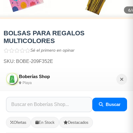
BOLSAS PARA REGALOS
MULTICOLORES
Sé el primero en opinar
SKU: BOBE-209F352E
Boberías Shop
$300.00
Playa
En Stock
Buscar
Listo para Entregar
BOLSAS PARA REGALOS MULTICOLORES
Ofertas
En Stock
Destacados