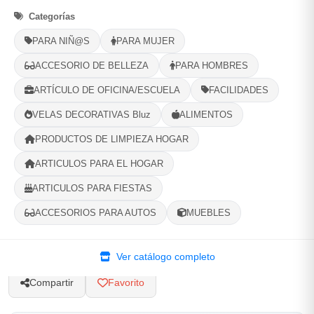
Categorías
Selecciona tu ubicacion
PARA NIÑ@S
PARA MUJER
PROVINCIA
ACCESORIO DE BELLEZA
PARA HOMBRES
ARTÍCULO DE OFICINA/ESCUELA
FACILIDADES
MUNICIPIO
VELAS DECORATIVAS Bluz
ALIMENTOS
PRODUCTOS DE LIMPIEZA HOGAR
ARTICULOS PARA EL HOGAR
-
+
Comprar!
ARTICULOS PARA FIESTAS
ACCESORIOS PARA AUTOS
MUEBLES
Categorías:
Papelería Escolar
Ver catálogo completo
Compartir
Favorito