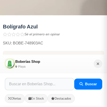
Bolígrafo Azul
Sé el primero en opinar
SKU: BOBE-748903AC
$50.00
Boberías Shop
Playa
En Stock
Listo para Entregar
Buscar
Opciones de Envio
Ofertas
En Stock
Destacados
1
Ubicacion
2
Ruta
3
Entrega