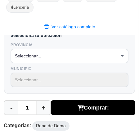
Lencería
Opciones de Envio
1
Ubicacion
2
Ruta
3
Entrega
Ver catálogo completo
Selecciona tu ubicacion
PROVINCIA
MUNICIPIO
-
+
Comprar!
Categorías:
Ropa de Dama