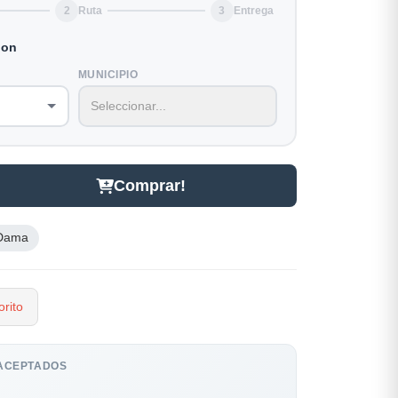
2
Ruta
3
Entrega
ion
MUNICIPIO
Comprar!
Dama
rito
ACEPTADOS