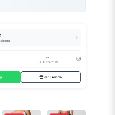
e
Habana
--
S
CALIFICACIÓN
p
Ver Tienda