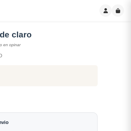
de claro
o en opinar
D
nvio