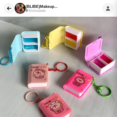
(BLIBE)Makeup...
Encrucijada