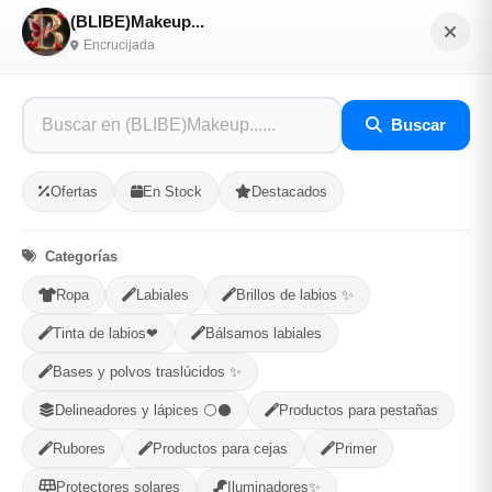
(BLIBE)Makeup...
Selecciona tu ubicacion
Encrucijada
PROVINCIA
Buscar
MUNICIPIO
Ofertas
En Stock
Destacados
Categorías
-
+
Comprar!
Ropa
Labiales
Brillos de labios ✨
Tinta de labios❤
Bálsamos labiales
Categorías:
Cuidado Personal
Bases y polvos traslúcidos ✨
Delineadores y lápices ⚪⚫
Productos para pestañas
Compartir
Favorito
Rubores
Productos para cejas
Primer
Protectores solares
Iluminadores✨