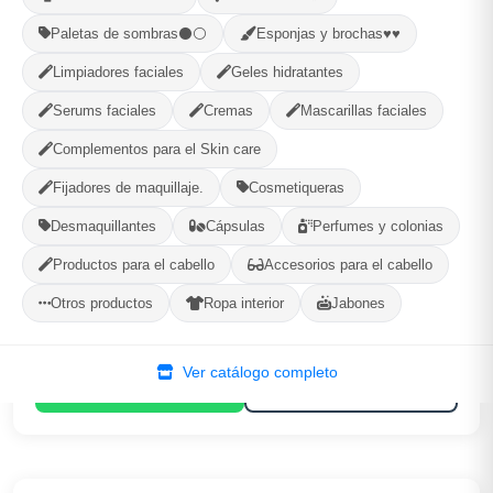
MÉTODOS DE PAGO ACEPTADOS
Paletas de sombras⚫⚪
Esponjas y brochas♥♥
Efectivo
Limpiadores faciales
Geles hidratantes
Serums faciales
Cremas
Mascarillas faciales
Complementos para el Skin care
Fijadores de maquillaje.
Cosmetiqueras
(BLIBE)Makeup...
Desmaquillantes
Cápsulas
Perfumes y colonias
Encrucijada, Villa Clara
Productos para el cabello
Accesorios para el cabello
156
--
Otros productos
Ropa interior
Jabones
PRODUCTOS
CALIFICACIÓN
Ver catálogo completo
WhatsApp
Ver Tienda