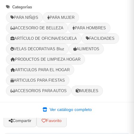
Categorías
Selecciona tu ubicacion
PARA NIÑ@S
PARA MUJER
PROVINCIA
ACCESORIO DE BELLEZA
PARA HOMBRES
ARTÍCULO DE OFICINA/ESCUELA
FACILIDADES
MUNICIPIO
VELAS DECORATIVAS Bluz
ALIMENTOS
PRODUCTOS DE LIMPIEZA HOGAR
ARTICULOS PARA EL HOGAR
-
+
Comprar!
ARTICULOS PARA FIESTAS
ACCESORIOS PARA AUTOS
MUEBLES
Categorías:
Joyería
Ver catálogo completo
Compartir
Favorito