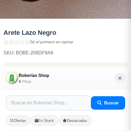
Arete Lazo Negro
Sé el primero en opinar
SKU: BOBE-209DF9A8
$800.00
Boberías Shop
Playa
En Stock
Listo para Entregar
Buscar
Opciones de Envio
Ofertas
En Stock
Destacados
1
Ubicacion
2
Ruta
3
Entrega