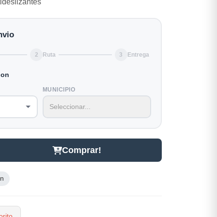
tideslizantes
nvio
2
Ruta
3
Entrega
ion
MUNICIPIO
Comprar!
ón
rito