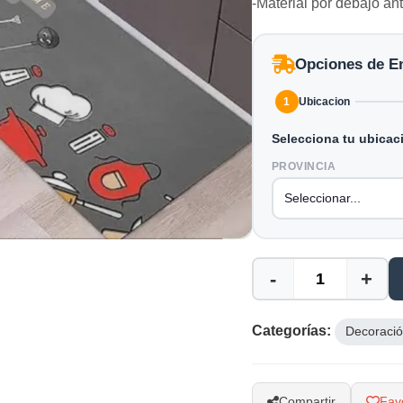
-Material por debajo an
Opciones de E
1
Ubicacion
Selecciona tu ubicac
PROVINCIA
-
+
Categorías:
Decoraci
Compartir
Favo