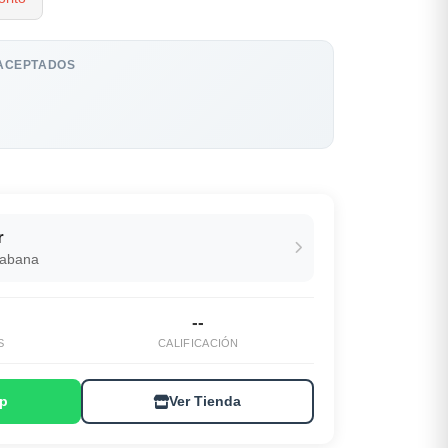
ACEPTADOS
r
Habana
--
S
CALIFICACIÓN
p
Ver Tienda