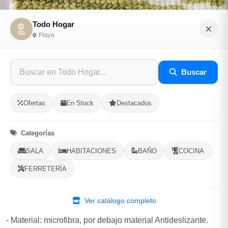
Todo Hogar
Playa
Alfombra de chenilla verde y blanco
Buscar
Sé el primero en opinar
SKU: TODO-H-46881
Ofertas
En Stock
Destacados
$9.00
Categorías
SALA
HABITACIONES
BAÑO
COCINA
En Stock, 1 Disponibles
FERRETERÍA
Listo para Entregar
Alfombras de Chenilla
Ver catálogo completo
Alfombra de chenilla
- Material: microfibra, por debajo material Antideslizante.