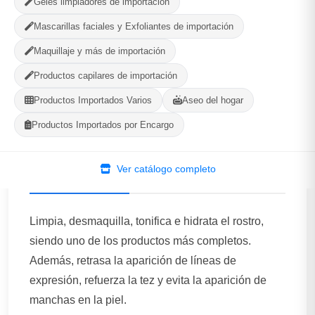
Geles limpiadores de importación
580
--
Mascarillas faciales y Exfoliantes de importación
PRODUCTOS
CALIFICACIÓN
Maquillaje y más de importación
Productos capilares de importación
WhatsApp
Ver Tienda
Productos Importados Varios
Aseo del hogar
Productos Importados por Encargo
Ver catálogo completo
Descripción
Limpia, desmaquilla, tonifica e hidrata el rostro,
siendo uno de los productos más completos.
Además, retrasa la aparición de líneas de
expresión, refuerza la tez y evita la aparición de
manchas en la piel.