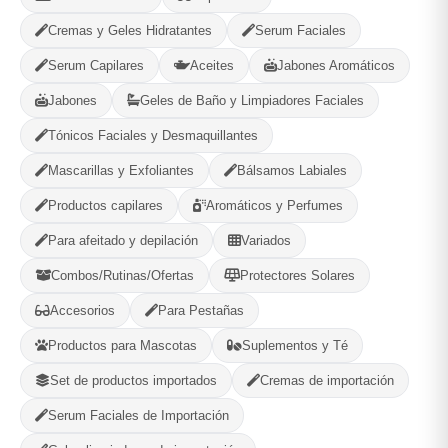
-
+
Comprar!
Cremas y Geles Hidratantes
Serum Faciales
Serum Capilares
Aceites
Jabones Aromáticos
Categorías:
Vitaminas y Suplementos
Jabones
Geles de Baño y Limpiadores Faciales
Tónicos Faciales y Desmaquillantes
Compartir
Favorito
Mascarillas y Exfoliantes
Bálsamos Labiales
Productos capilares
Aromáticos y Perfumes
MÉTODOS DE PAGO ACEPTADOS
Para afeitado y depilación
Variados
Efectivo
Combos/Rutinas/Ofertas
Protectores Solares
Accesorios
Para Pestañas
Productos para Mascotas
Suplementos y Té
Set de productos importados
Cremas de importación
Gaia Cosmetic
Serum Faciales de Importación
Plaza, La Habana