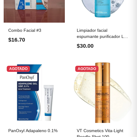
Combo Facial #3
Limpiador facial
espumante purificador La
$16.70
Roche...
$30.00
AGOTADO
AGOTADO
PanOxyl Adapaleno 0.1%
VT Cosmetics Vita-Light
Reedle Shot 100