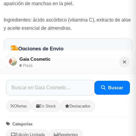
aparición de manchas en la piel.
Ingredientes: ácido ascórbico (vitamina C), extracto de aloe
y aceite esencial de almendras.
Opciones de Envio
Gaia Cosmetic
1
Ubicacion
2
Ruta
3
Entrega
Plaza
Selecciona tu ubicacion
PROVINCIA
Buscar
Ofertas
En Stock
Destacados
MUNICIPIO
Categorías
Edición Limitada
Repelentes